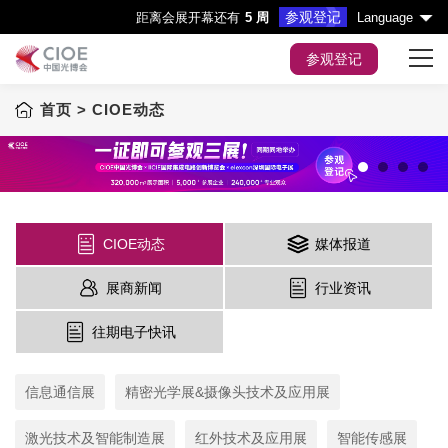
参观登记
距离会展开幕还有
5 周
Language
参观登记
首页
> CIOE动态
首页
展会主题
展商服务
1
2
3
4
CIOE动态
媒体报道
观众服务
展商新闻
行业资讯
会议&活动
往期电子快讯
媒体中心
信息通信展
精密光学展&摄像头技术及应用展
展会指引
激光技术及智能制造展
红外技术及应用展
智能传感展