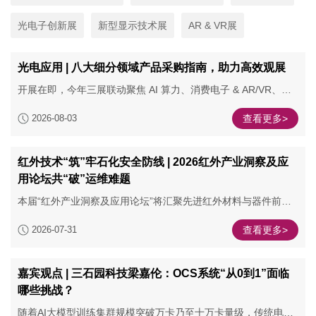
光电子创新展
新型显示技术展
AR & VR展
光电应用 | 八大细分领域产品采购指南，助力高效观展
开展在即，今年三展联动聚焦 AI 算力、消费电子 & AR/VR、智
能汽车与具身机器人、半导体与智能制造四大核心赛道，赋能光
2026-08-03
查看更多>
电、集成电路、电子与嵌入式系统等关键领域，打通上下游技
术、供应链与商业对接通道，加速跨产业融合与产业链协同发
展。
红外技术“筑”牢石化安全防线 | 2026红外产业洞察及应
开展在即，我们为手机及消费电子、智能汽车及机器人、智
用论坛共“破”运维难题
能“光”制造、半导体、数据中心、国防安防、医疗及公共卫生卫
生、科研院所高校等行业人士特别准备了《产品采购指南》，涵
本届“红外产业洞察及应用论坛”将汇聚先进红外材料与器件前沿
盖行业热门产品、技术和解决方案及主题相关的论坛及活动，抢
成果，深度对接石油及化工领域核心应用场景。从精准监测到智
先查看，早做攻略，高效观展！
2026-07-31
查看更多>
能预警，以红外科技为工业安全与效率双向赋能，助力企业在环
保合规与安全生产之间实现双赢，共筑行业高质量发展基石。
嘉宾观点 | 三石园科技梁嘉伦：OCS系统“从0到1”面临
哪些挑战？
随着AI大模型训练集群规模突破万卡乃至十万卡量级，传统电交