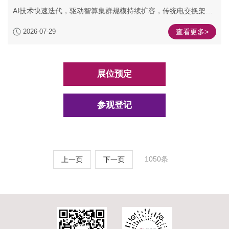
AI技术快速迭代，驱动智算集群规模持续扩容，传统电交换架构
面临带宽瓶颈、时延偏高、功耗激增等痛点，算力互联已经成为
2026-07-29
查看更多>
制约AI算力释放的主要短板。OCS技术凭借其在光域直接交换信
号、摒弃“光-电-光”转换的革命性优势，破解电交换的“带宽
墙”和“功耗墙”，已成为构建下一代AI基础设施的关键选项。
7月23日，CIOE中国国际光电博览会与C114通信网联合主
展位预定
办“2026中国光通信高质量发展论坛-光交换系统技术专场”。来自
电信运营商、互联网企业、光通信代表企业以及研究机构的嘉宾
代表，围绕OCS最新技术进展、商用部署案例、产品迭代方向、
参观登记
市场演进趋势等话题展开深度探讨，为AI算力基础设施的高质量
发展提供多维度的行业视角。
1050条
上一页
下一页