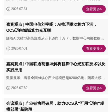
换网络架构正面临前所未有的“带宽墙”与“功耗墙”。在这一背景
2026-07-31
查看更多>
下，OCS技术凭借其在光域直接交换信号、摒弃“光-电-光”转换
的革命性优势，已成为构建下一代AI基础设施的必选项。
嘉宾观点 | 中国电信刘宇旸：AI推理驱动算力下沉，
OCS迈向城域算力光互联
随着AI大模型训练规模从万卡迈向十万卡，数据中心网络数据中
心网络在带宽、功耗、端口密度和成本等方面面临持续压力。在
2026-07-31
查看更多>
此背景下，光电路交换（OCS）凭借低时延、协议透明、超低功
耗和可重构等特性，成为业界关注的焦点。为更好推动OCS技术
在中国的产业化落地，CIOE中国国际光电博览会与C114通信网
嘉宾观点 | 中国联通胡雅坤解析智算中心光互联技术以及
联合主办“2026中国光通信高质量发展论坛-光交换系统技术专
实践应用
场”。
数据显示，当前全国AI核心产业规模已超8200亿元，随着大模型
技术爆发，参数规模与数据规模持续扩张，促使智算算力需求呈
2026-07-30
查看更多>
现指数增长态势，旺盛的算力需求持续推动各类光互联技术创新
发展。
会议观点 | 产业链协同破局，助力OCS从“可用”迈向“规
模部署”新阶段